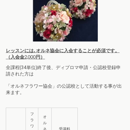
レッスンには､オルネ協会に入会することが必須です。
（入会金2,000円）
全課程(34単位)終了後、ディプロマ申請・公認校
登録申
請された方は
「オルネフラワー協会」の
公認校として活動する事が出
来ます。
フ
オ
ラ
ル
ワ
ネ
受講料